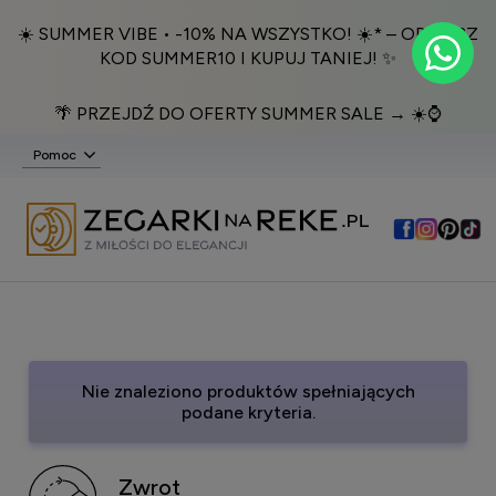
☀️ SUMMER VIBE • -10% NA WSZYSTKO! ☀️* – ODBIERZ
KOD SUMMER10 I KUPUJ TANIEJ! ✨
🌴 PRZEJDŹ DO OFERTY SUMMER SALE → ☀️⌚️
Pomoc
Nie znaleziono produktów spełniających
podane kryteria.
Zwrot