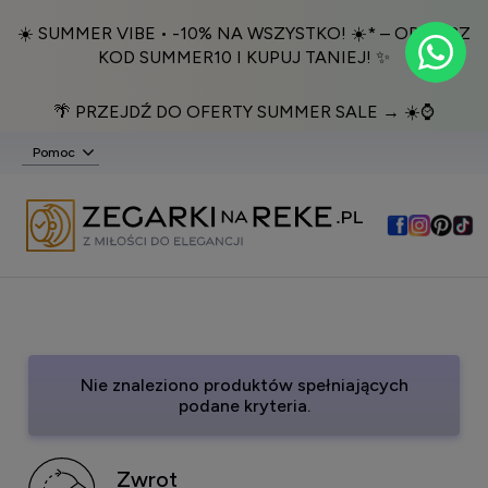
☀️ SUMMER VIBE • -10% NA WSZYSTKO! ☀️* – ODBIERZ
KOD SUMMER10 I KUPUJ TANIEJ! ✨
🌴 PRZEJDŹ DO OFERTY SUMMER SALE → ☀️⌚️
Pomoc
Nie znaleziono produktów spełniających
podane kryteria.
Zwrot