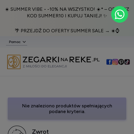
☀️ SUMMER VIBE • -10% NA WSZYSTKO! ☀️* – ODBIERZ
KOD SUMMER10 I KUPUJ TANIEJ! ✨
🌴 PRZEJDŹ DO OFERTY SUMMER SALE → ☀️⌚️
Pomoc
Nie znaleziono produktów spełniających
podane kryteria.
Zwrot