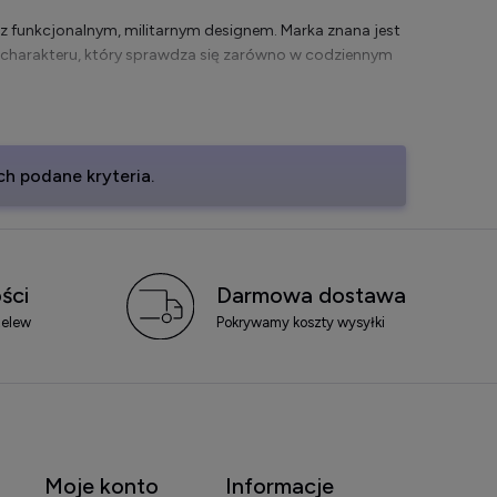
 z funkcjonalnym, militarnym designem. Marka znana jest
 charakteru, który sprawdza się zarówno w codziennym
m modele klasyczne, sportowe oraz nurkowe. To
rwałości i wyrazistym stylu.
h podane kryteria.
rancją producenta i szybką wysyłką. Sprawdź dostępne
ści
Darmowa dostawa
fikacja techniczna
zelew
Pokrywamy koszty wysyłki
ystycznymi normami szwajcarskiego zegarmistrzostwa.
 – automatyczne.
Moje konto
Informacje