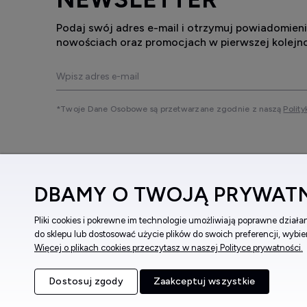
mec
Podaj swój adres e-mail i otrzymuj powiadomieni
fun
nowościach oraz promocjach w pierwszej kolejno
dat
szk
kope
*Twoje Dane Osobowe są przetwarzane zgodnie z naszą
Polity
zak
obr
wod
DBAMY O TWOJĄ PRYWAT
Model
Swi
(ok. 42–4
Pliki cookies i pokrewne im technologie umożliwiają poprawne dział
Zegark
do sklepu lub dostosować użycie plików do swoich preferencji, wybie
Więcej o plikach cookies przeczytasz w naszej Polityce prywatności.
Zegarki S
Kontakt
obsluga@zegarkinareke.pl
573 56
Dostosuj zgody
Zaakceptuj wszystkie
Zegarki S