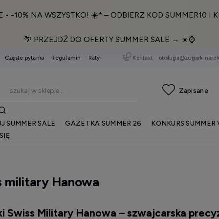
E • -10% NA WSZYSTKO! ☀️* – ODBIERZ KOD SUMMER10 I K
🌴 PRZEJDŹ DO OFERTY SUMMER SALE → ☀️⌚️
Kontakt
obsluga@zegarkinarek
Częste pytania
Regulamin
Raty
J SUMMER SALE
GAZETKA SUMMER 26
KONKURS SUMMER 
SIĘ
 military Hanowa
i Swiss Military Hanowa – szwajcarska precyz