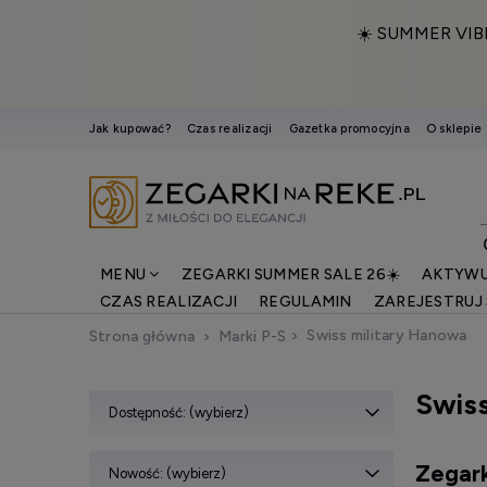
☀️ SUMMER VIB
Jak kupować?
Czas realizacji
Gazetka promocyjna
O sklepie
MENU
ZEGARKI SUMMER SALE 26☀️
AKTYWU
CZAS REALIZACJI
REGULAMIN
ZAREJESTRUJ 
Swiss military Hanowa
Strona główna
Marki P-S
Swiss
Dostępność: (wybierz)
Zegark
Nowość: (wybierz)