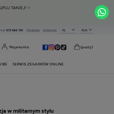
UPUJ TANIEJ! ✨
e.pl
Facebook
Instagram
PL
573 560 761
Moje konto
(pusty)
VIBE
SERWIS ZEGARKÓW ONLINE
ja w militarnym stylu