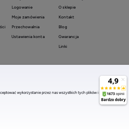
Logowanie
O sklepie
Moje zamówienia
Kontakt
ści
Przechowalnia
Blog
Ustawienia konta
Gwarancja
Linki
ej.
– oferuje podwyższoną wodoszczelność, solidną kopertę
ceptować wykorzystanie przez nas wszystkich tych plików i przejść
opularne frazy
 z funkcją chronografu i stalową bransoletą.
ook
Instagram
chowaniu szafirowego szkła i jakości Swiss Made.