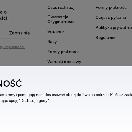
hanizm automatyczny,
Czas realizacji
Formy płatności
a o
kcja chronografu,
Gwarancja
Częste pytania
ści!
Oryginalności
ownik (dzień miesiąca),
Polityka prywatno
Voucher
ło szafirowe odporne na zarysowania,
Zapisz się
Regulamin
Raty
rta ze stali nierdzewnej wysokiej jakości,
ką Prywatności.
Formy płatności
ręcana koronka (w modelach sportowych),
Warunki dostawy
otowy bezel (modele diver),
Reklamacje i zwroty
oszczelność 10 ATM, 20 ATM (200 m), a w wybranych modelach więc
NOŚĆ
Regulamin konkursu
ss Military Hanowa 200 m
to jedna z często wyszukiwanych wersji 
4 mm) oraz sportowy charakter.
anie strony i pomagają nam dostosować ofertę do Twoich potrzeb. Możesz zaak
i Swiss Military Hanowa męskie i damskie – p
rając opcję "Dostosuj zgody".
wiss Military Hanowa męskie
to modele sportowe i biznesowe, często
ul. Bema 5, 33-100 Tarnów, woj. małopolskie
Faceb
0 761
wiss Military Hanowa damskie
oferują subtelniejszą kopertę przy za