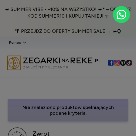
☀️ SUMMER VIBE • -10% NA WSZYSTKO! ☀️* – ODBIERZ
KOD SUMMER10 I KUPUJ TANIEJ! ✨
🌴 PRZEJDŹ DO OFERTY SUMMER SALE → ☀️⌚️
Pomoc
Nie znaleziono produktów spełniających
podane kryteria.
Zwrot