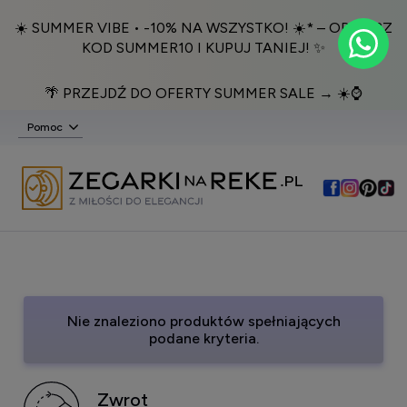
☀️ SUMMER VIBE • -10% NA WSZYSTKO! ☀️* – ODBIERZ
KOD SUMMER10 I KUPUJ TANIEJ! ✨
🌴 PRZEJDŹ DO OFERTY SUMMER SALE → ☀️⌚️
Pomoc
Nie znaleziono produktów spełniających
podane kryteria.
Zwrot