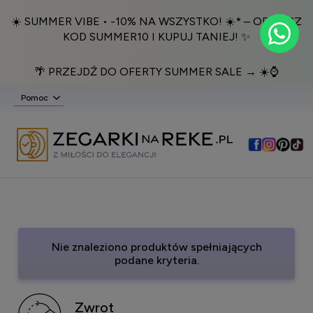
☀️ SUMMER VIBE • -10% NA WSZYSTKO! ☀️* – ODBIERZ
KOD SUMMER10 I KUPUJ TANIEJ! ✨
🌴 PRZEJDŹ DO OFERTY SUMMER SALE → ☀️⌚️
Pomoc
Nie znaleziono produktów spełniających
podane kryteria.
Zwrot