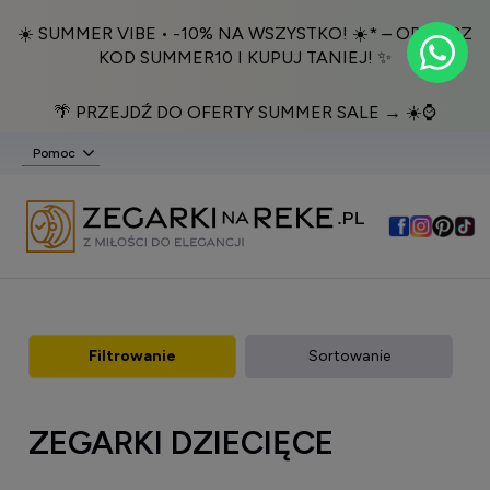
☀️ SUMMER VIBE • -10% NA WSZYSTKO! ☀️* – ODBIERZ
KOD SUMMER10 I KUPUJ TANIEJ! ✨
🌴 PRZEJDŹ DO OFERTY SUMMER SALE → ☀️⌚️
Pomoc
Filtrowanie
Sortowanie
ZEGARKI DZIECIĘCE