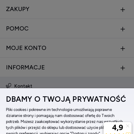
ZAKUPY
POMOC
MOJE KONTO
INFORMACJE
Kontakt
obsluga@zegarkinareke.pl
DBAMY O TWOJĄ PRYWATNOŚĆ
573 560 761
ul. Bema 5, 33-100 Tarnów, woj. małopolskie
Pliki cookies i pokrewne im technologie umożliwiają poprawne
działanie strony i pomagają nam dostosować ofertę do Twoich
Facebook
potrzeb. Możesz zaakceptować wykorzystanie przez nas wszystkich
Instagram
tych plików i przejść do sklepu lub dostosować użycie plików do
swoich preferencji, wybierając opcję "Dostosuj zgody".