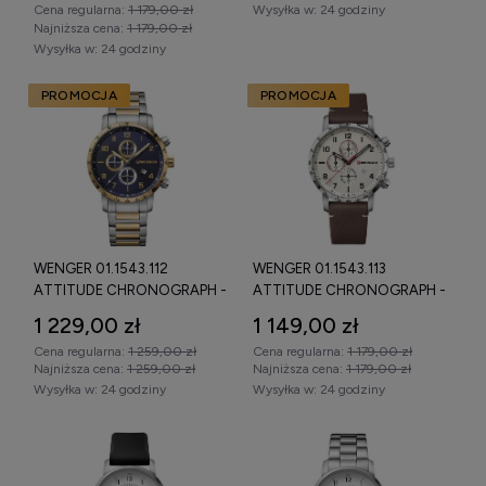
Cena regularna:
1 179,00 zł
Wysyłka w:
24 godziny
Oryginalny zegarek Wenger – na co
Najniższa cena:
1 179,00 zł
zwrócić uwagę?
Wysyłka w:
24 godziny
PROMOCJA
PROMOCJA
Wybierając
oryginalny zegarek Wenger
, warto zwrócić
uwagę na:
oznaczenie Swiss Made,
poziom wodoszczelności (100 m lub 200 m),
obecność szkła szafirowego,
WENGER 01.1543.112
WENGER 01.1543.113
funkcję chronografu,
ATTITUDE CHRONOGRAPH -
ATTITUDE CHRONOGRAPH -
średnicę koperty (najczęściej 41–43 mm w modelach
ZEGAREK
ZEGAREK
1 229,00 zł
1 149,00 zł
męskich),
Cena regularna:
1 259,00 zł
Cena regularna:
1 179,00 zł
jakość bransolety lub paska.
Najniższa cena:
1 259,00 zł
Najniższa cena:
1 179,00 zł
Wysyłka w:
24 godziny
Wysyłka w:
24 godziny
Wenger oferuje szwajcarską precyzję, trwałość i
funkcjonalność w konkurencyjnej relacji jakości do ceny.
Sprawdź dostępne
zegarki Wenger męskie i damskie