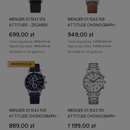
koperta ze stali nierdzewnej,
stalowa bransoleta lub pasek skórzany / silikonowy,
WENGER 01.1541.124
WENGER 01.1543.108
ATTITUDE - ZEGAREK
ATTITUDE CHONOGRAPH -
zakręcana koronka (modele sportowe),
ZEGAREK
699,00 zł
949,00 zł
wodoszczelność 10 ATM (100 m) lub 20 ATM (200 m).
Cena regularna:
899,00 zł
Cena regularna:
1 299,00 zł
Model
Wenger Seaforce 200 m
to jedna z najczęściej
Najniższa cena:
899,00 zł
Najniższa cena:
1 299,00 zł
wyszukiwanych wersji – oferuje sportowy charakter,
Wysyłka w:
24 godziny
Wysyłka w:
24 godziny
podwyższoną wodoszczelność i solidną kopertę (najczęściej
PROMOCJA
41–43 mm).
Zegarki Wenger męskie i damskie –
popularne frazy
Zegarki Wenger męskie Swiss Made
należą do segmentu
zegarków sportowo-eleganckich w średnim przedziale
cenowym.
WENGER 01.1543.109
WENGER 01.1543.110
ATTITUDE CHONOGRAPH -
ATTITUDE CHONOGRAPH -
Modele damskie oferują subtelniejszą kopertę (30–36 mm)
ZEGAREK
ZEGAREK
889,00 zł
1 199,00 zł
przy zachowaniu jakości Swiss Made i czytelnej tarczy.