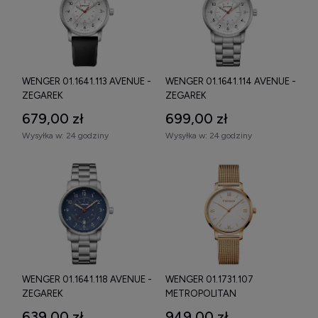
Swiss Made
, porównaj parametry techniczne i wybierz model
najlepiej dopasowany do swoich oczekiwań.
WENGER 01.1641.113 AVENUE -
WENGER 01.1641.114 AVENUE -
ZEGAREK
ZEGAREK
679,00 zł
699,00 zł
Wysyłka w:
24 godziny
Wysyłka w:
24 godziny
WENGER 01.1641.118 AVENUE -
WENGER 01.1731.107
ZEGAREK
METROPOLITAN
DONNISSIMA LADIES -
639,00 zł
949,00 zł