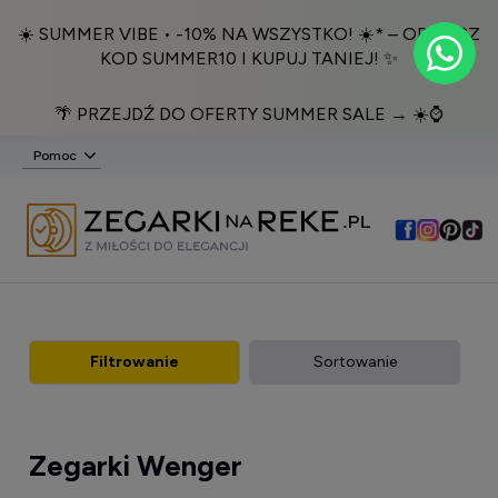
☀️ SUMMER VIBE • -10% NA WSZYSTKO! ☀️* – ODBIERZ
KOD SUMMER10 I KUPUJ TANIEJ! ✨
🌴 PRZEJDŹ DO OFERTY SUMMER SALE → ☀️⌚️
Pomoc
Filtrowanie
Sortowanie
Zegarki Wenger