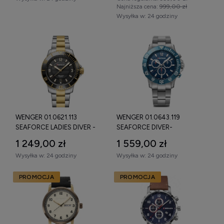
Najniższa cena:
999,00 zł
Wysyłka w:
24 godziny
Zegarek Wenger Swiss Made –
mechanizm i specyfikacja techniczna
Zegarki Wenger Swiss Made
produkowane są zgodnie z
rygorystycznymi normami szwajcarskiego
zegarmistrzostwa. Marka stosuje precyzyjne mechanizmy
kwarcowe oraz trwałe komponenty zwiększające odporność
zegarka.
WENGER 01.0621.113
WENGER 01.0643.119
W zależności od kolekcji (Attitude, Urban Classic, Seaforce)
SEAFORCE LADIES DIVER -
SEAFORCE DIVER-
ZEGAREK
CHRONOGRAPH - ZEGAREK
dostępne są:
1 249,00 zł
1 559,00 zł
mechanizm kwarcowy Swiss Made,
Wysyłka w:
24 godziny
Wysyłka w:
24 godziny
funkcja chronografu (modele męskie),
PROMOCJA
PROMOCJA
datownik,
szkło szafirowe odporne na zarysowania (wybrane
modele),