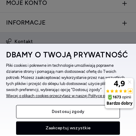
MOJE KONTO
INFORMACJE
Kontakt
obsluga@zegarkinareke.pl
DBAMY O TWOJĄ PRYWATNOŚĆ
573 560 761
ul. Bema 5, 33-100 Tarnów, woj. małopolskie
Pliki cookies i pokrewne im technologie umożliwiają poprawne
działanie strony i pomagają nam dostosować ofertę do Twoich
Facebook
potrzeb. Możesz zaakceptować wykorzystanie przez nas wszystkich
Instagram
tych plików i przejść do sklepu lub dostosować użycie plików do
swoich preferencji, wybierając opcję "Dostosuj zgody".
Więcej o plikach cookies przeczytasz w naszej Polityce prywatności.
Pokaż pełną wersję strony
Dostosuj zgody
Sklep internetowy Shoper Premium
Zaakceptuj wszystkie