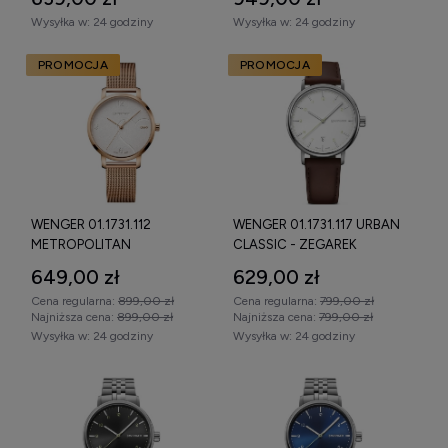
ZEGAREK
Wysyłka w:
24 godziny
Wysyłka w:
24 godziny
PROMOCJA
PROMOCJA
WENGER 01.1731.112
WENGER 01.1731.117 URBAN
METROPOLITAN
CLASSIC - ZEGAREK
DONNISSIMA LADIES -
649,00 zł
629,00 zł
ZEGAREK
Cena regularna:
899,00 zł
Cena regularna:
799,00 zł
Najniższa cena:
899,00 zł
Najniższa cena:
799,00 zł
Wysyłka w:
24 godziny
Wysyłka w:
24 godziny