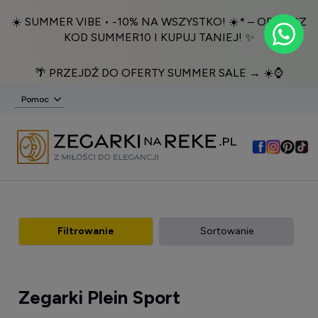
☀️ SUMMER VIBE • -10% NA WSZYSTKO! ☀️* – ODBIERZ
KOD SUMMER10 I KUPUJ TANIEJ! ✨
🌴 PRZEJDŹ DO OFERTY SUMMER SALE → ☀️⌚️
Pomoc
Filtrowanie
Sortowanie
Zegarki Plein Sport