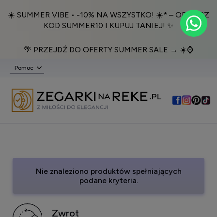
☀️ SUMMER VIBE • -10% NA WSZYSTKO! ☀️* – ODBIERZ
KOD SUMMER10 I KUPUJ TANIEJ! ✨
🌴 PRZEJDŹ DO OFERTY SUMMER SALE → ☀️⌚️
Pomoc
Nie znaleziono produktów spełniających
podane kryteria.
Zwrot