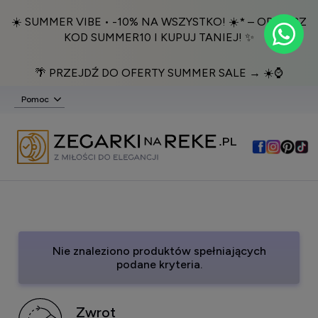
☀️ SUMMER VIBE • -10% NA WSZYSTKO! ☀️* – ODBIERZ
KOD SUMMER10 I KUPUJ TANIEJ! ✨
🌴 PRZEJDŹ DO OFERTY SUMMER SALE → ☀️⌚️
Pomoc
Nie znaleziono produktów spełniających
podane kryteria.
Zwrot