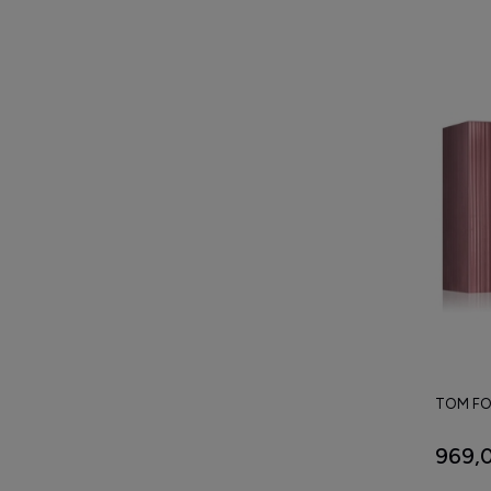
TOM FO
969,0