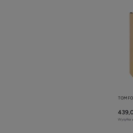
TOM FO
439,0
Wysyłka 