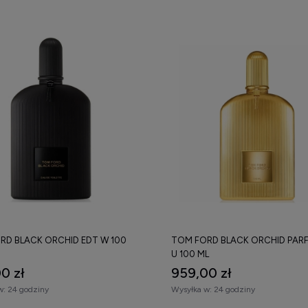
RD BLACK ORCHID EDT W 100
TOM FORD BLACK ORCHID PAR
U 100 ML
0 zł
959,00 zł
w:
24 godziny
Wysyłka w:
24 godziny