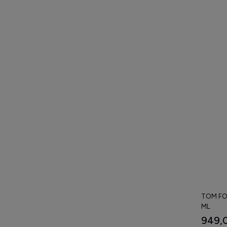
TOM FO
ML
949,0