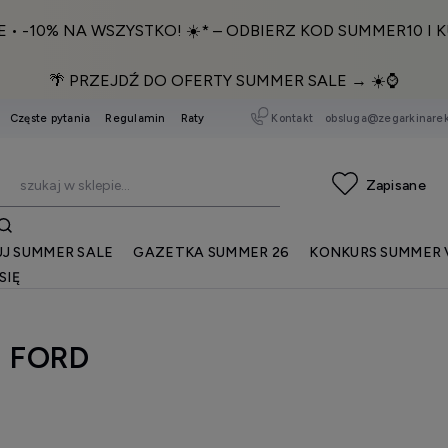
E • -10% NA WSZYSTKO! ☀️* – ODBIERZ KOD SUMMER10 I K
🌴 PRZEJDŹ DO OFERTY SUMMER SALE → ☀️⌚️
Kontakt
obsluga@zegarkinarek
Częste pytania
Regulamin
Raty
J SUMMER SALE
GAZETKA SUMMER 26
KONKURS SUMMER 
SIĘ
 FORD