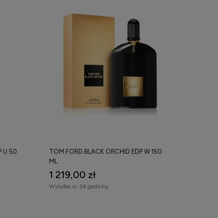
 U 50
TOM FORD BLACK ORCHID EDP W 150
ML
1 219,00 zł
Wysyłka w:
24 godziny