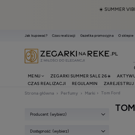
☀️ SUMMER VIB
Jak kupować?
Czas realizacji
Gazetka promocyjna
O sklepie
MENU
ZEGARKI SUMMER SALE 26☀️
AKTYWU
CZAS REALIZACJI
REGULAMIN
ZAREJESTRUJ 
Tom Ford
Strona główna
Perfumy
Marki
TOM
Producent: (wybierz)
Dostępność: (wybierz)