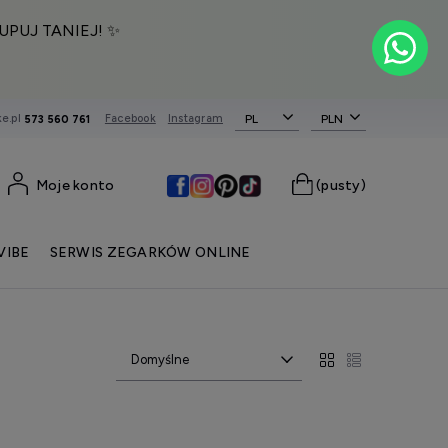
UPUJ TANIEJ! ✨
e.pl
Facebook
Instagram
PL
573 560 761
Moje konto
(pusty)
VIBE
SERWIS ZEGARKÓW ONLINE