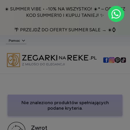
☀️ SUMMER VIBE • -10% NA WSZYSTKO! ☀️* – ODBIERZ
KOD SUMMER10 I KUPUJ TANIEJ! ✨
🌴 PRZEJDŹ DO OFERTY SUMMER SALE → ☀️⌚️
Pomoc
Nie znaleziono produktów spełniających
podane kryteria.
Zwrot