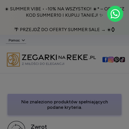
☀️ SUMMER VIBE • -10% NA WSZYSTKO! ☀️* – ODBIERZ
KOD SUMMER10 I KUPUJ TANIEJ! ✨
🌴 PRZEJDŹ DO OFERTY SUMMER SALE → ☀️⌚️
Pomoc
Nie znaleziono produktów spełniających
podane kryteria.
Zwrot