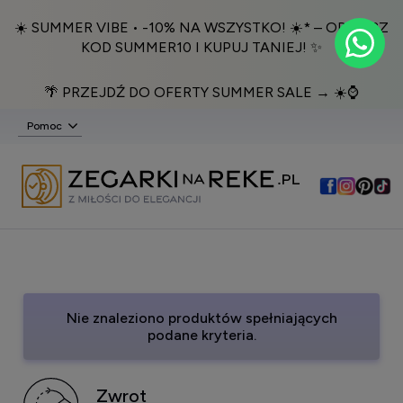
☀️ SUMMER VIBE • -10% NA WSZYSTKO! ☀️* – ODBIERZ
KOD SUMMER10 I KUPUJ TANIEJ! ✨
🌴 PRZEJDŹ DO OFERTY SUMMER SALE → ☀️⌚️
Pomoc
Nie znaleziono produktów spełniających
podane kryteria.
Zwrot