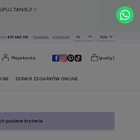
UPUJ TANIEJ! ✨
e.pl
Facebook
Instagram
PL
573 560 761
Moje konto
(pusty)
VIBE
SERWIS ZEGARKÓW ONLINE
h podane kryteria.