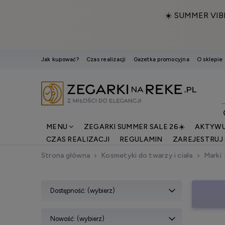
☀️ SUMMER VIB
Jak kupować?
Czas realizacji
Gazetka promocyjna
O sklepie
MENU
ZEGARKI SUMMER SALE 26☀️
AKTYWU
CZAS REALIZACJI
REGULAMIN
ZAREJESTRUJ 
Strona główna
Kosmetyki do twarzy i ciała
Marki
Dostępność: (wybierz)
Nowość: (wybierz)