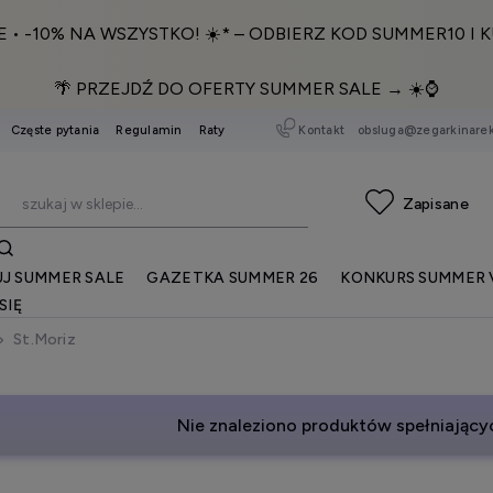
E • -10% NA WSZYSTKO! ☀️* – ODBIERZ KOD SUMMER10 I K
🌴 PRZEJDŹ DO OFERTY SUMMER SALE → ☀️⌚️
Kontakt
obsluga@zegarkinarek
Częste pytania
Regulamin
Raty
J SUMMER SALE
GAZETKA SUMMER 26
KONKURS SUMMER 
SIĘ
St.Moriz
Nie znaleziono produktów spełniającyc