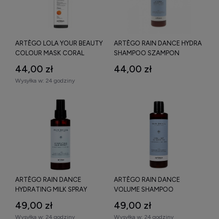
ARTÈGO LOLA YOUR BEAUTY
ARTÈGO RAIN DANCE HYDRA
COLOUR MASK CORAL
SHAMPOO SZAMPON
MASKA ODŚWIEŻAJĄCA
INTENSYWNIE NAWILŻAJĄCY
44,00 zł
44,00 zł
KOLOR WŁOSÓW 200 ML
250 ML
Wysyłka w:
24 godziny
ARTÈGO RAIN DANCE
ARTÈGO RAIN DANCE
HYDRATING MILK SPRAY
VOLUME SHAMPOO
NAWILŻAJĄCA
SZAMPON DO WŁOSÓW
49,00 zł
49,00 zł
ODŻYWKA/MLECZKO DO
DODAJĄCY OBJĘTOŚCI 250
Wysyłka w:
24 godziny
Wysyłka w:
24 godziny
WŁOSÓW 150 ML
ML