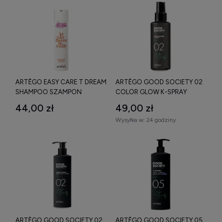
ARTÈGO EASY CARE T DREAM
ARTÈGO GOOD SOCIETY 02
SHAMPOO SZAMPON
COLOR GLOW K-SPRAY
ODŻYWCZY DO WŁOSÓW
ODŻYWKA W SPRAYU DO
44,00 zł
49,00 zł
250 ML
WŁOSÓW FARBOWANYCH
Wysyłka w:
24 godziny
150 ML
ARTÈGO GOOD SOCIETY 02
ARTÈGO GOOD SOCIETY 05