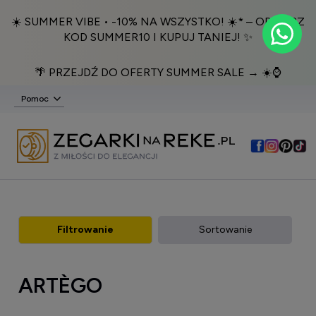
☀️ SUMMER VIBE • -10% NA WSZYSTKO! ☀️* – ODBIERZ
KOD SUMMER10 I KUPUJ TANIEJ! ✨
🌴 PRZEJDŹ DO OFERTY SUMMER SALE → ☀️⌚️
Pomoc
Filtrowanie
Sortowanie
ARTÈGO