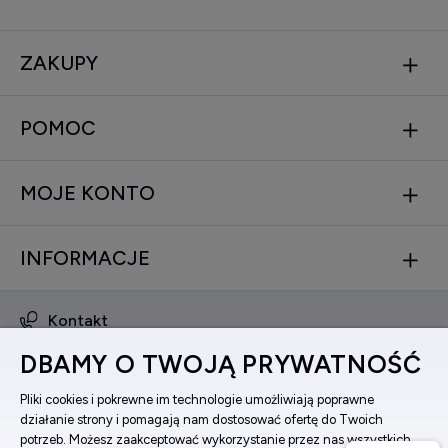
ZAKUPY
POMOC
MOJE KONTO
INFORMACJE
Kontakt
obsluga@zegarkinareke.pl
DBAMY O TWOJĄ PRYWATNOŚĆ
573 560 761
ul. Bema 5, 33-100 Tarnów, woj. małopolskie
Pliki cookies i pokrewne im technologie umożliwiają poprawne
działanie strony i pomagają nam dostosować ofertę do Twoich
Facebook
potrzeb. Możesz zaakceptować wykorzystanie przez nas wszystkich