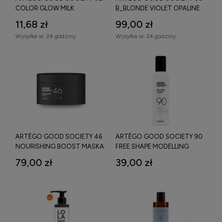
COLOR GLOW MILK
B_BLONDE VIOLET OPALINE
CONDITIONER ODŻYWKA DO
SHAMPOO SZAMPON DO
11,68 zł
99,00 zł
WŁOSÓW FARBOWANYCH
WŁOSÓW BLOND 1000 ML
Wysyłka w:
24 godziny
Wysyłka w:
24 godziny
1000 ML
ARTÈGO GOOD SOCIETY 46
ARTÈGO GOOD SOCIETY 90
NOURISHING BOOST MASKA
FREE SHAPE MODELLING
ODŻYWCZO REGENERUJĄCA
MOUSSE PIANKA
79,00 zł
39,00 zł
Z KWASEM HIALURONOWYM
MODELUJĄCA 250 ML
500 ML