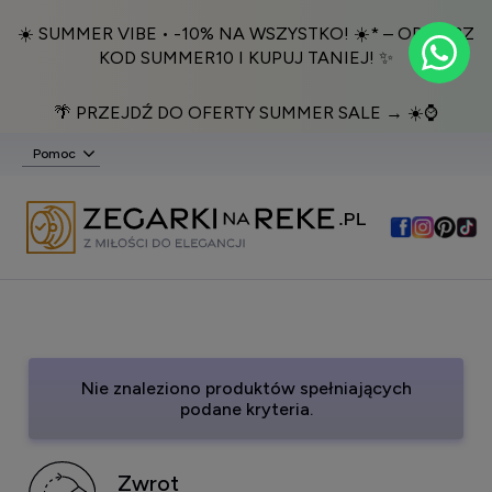
☀️ SUMMER VIBE • -10% NA WSZYSTKO! ☀️* – ODBIERZ
KOD SUMMER10 I KUPUJ TANIEJ! ✨
🌴 PRZEJDŹ DO OFERTY SUMMER SALE → ☀️⌚️
Pomoc
Nie znaleziono produktów spełniających
podane kryteria.
Zwrot