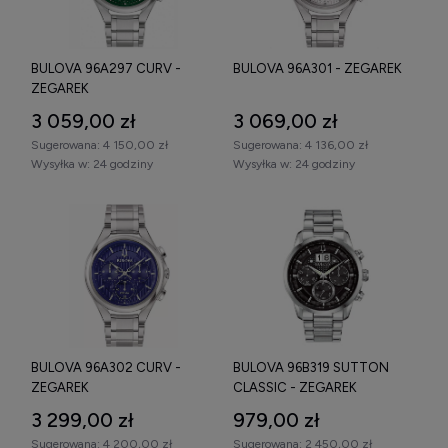
się z naszą pełną ofertą zegarków biżuteryjnych męskich.
Oferujemy fachowe doradztwo, szybką wysyłkę oraz
możliwość wygodnych zakupów online lub w naszym salonie
BULOVA 96A297 CURV -
BULOVA 96A301 - ZEGAREK
stacjonarnym.
ZEGAREK
3 059,00 zł
3 069,00 zł
Sugerowana:
4 150,00 zł
Sugerowana:
4 136,00 zł
Wysyłka w:
24 godziny
Wysyłka w:
24 godziny
BULOVA 96A302 CURV -
BULOVA 96B319 SUTTON
ZEGAREK
CLASSIC - ZEGAREK
3 299,00 zł
979,00 zł
Sugerowana:
4 200,00 zł
Sugerowana:
2 450,00 zł