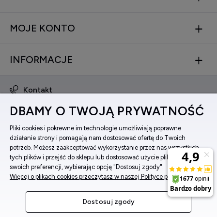
MOJE KONTO
INFORMACJE
Kontakt
obsluga@zegarkinareke.pl
DBAMY O TWOJĄ PRYWATNOŚĆ
573 560 761
ul. Bema 5, 33-100 Tarnów, woj. małopolskie
Pliki cookies i pokrewne im technologie umożliwiają poprawne
działanie strony i pomagają nam dostosować ofertę do Twoich
Facebook
potrzeb. Możesz zaakceptować wykorzystanie przez nas wszystkich
Instagram
tych plików i przejść do sklepu lub dostosować użycie plików do
swoich preferencji, wybierając opcję "Dostosuj zgody".
Więcej o plikach cookies przeczytasz w naszej Polityce prywatności.
Pokaż pełną wersję strony
Dostosuj zgody
Sklep internetowy Shoper Premium