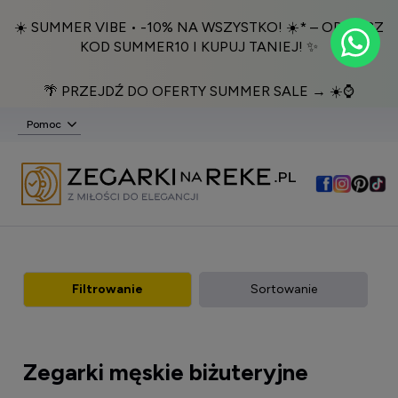
☀️ SUMMER VIBE • -10% NA WSZYSTKO! ☀️* – ODBIERZ
KOD SUMMER10 I KUPUJ TANIEJ! ✨
🌴 PRZEJDŹ DO OFERTY SUMMER SALE → ☀️⌚️
Pomoc
Filtrowanie
Sortowanie
Zegarki męskie biżuteryjne