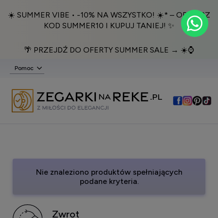
☀️ SUMMER VIBE • -10% NA WSZYSTKO! ☀️* – ODBIERZ
KOD SUMMER10 I KUPUJ TANIEJ! ✨
🌴 PRZEJDŹ DO OFERTY SUMMER SALE → ☀️⌚️
Pomoc
Nie znaleziono produktów spełniających
podane kryteria.
Zwrot