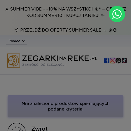
☀️ SUMMER VIBE • -10% NA WSZYSTKO! ☀️* – ODBIERZ
KOD SUMMER10 I KUPUJ TANIEJ! ✨
🌴 PRZEJDŹ DO OFERTY SUMMER SALE → ☀️⌚️
Pomoc
Nie znaleziono produktów spełniających
podane kryteria.
Zwrot