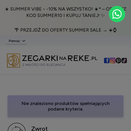
☀️ SUMMER VIBE • -10% NA WSZYSTKO! ☀️* – ODBIERZ
KOD SUMMER10 I KUPUJ TANIEJ! ✨
🌴 PRZEJDŹ DO OFERTY SUMMER SALE → ☀️⌚️
Pomoc
Nie znaleziono produktów spełniających
podane kryteria.
Zwrot