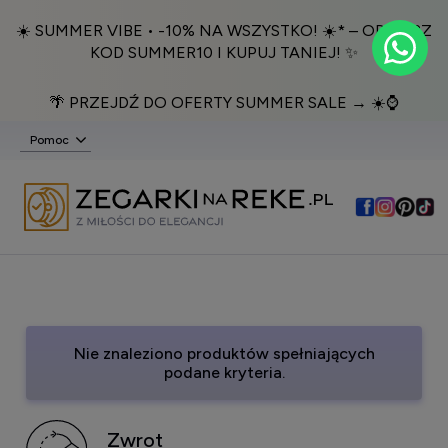
☀️ SUMMER VIBE • -10% NA WSZYSTKO! ☀️* – ODBIERZ
KOD SUMMER10 I KUPUJ TANIEJ! ✨
🌴 PRZEJDŹ DO OFERTY SUMMER SALE → ☀️⌚️
Pomoc
Nie znaleziono produktów spełniających
podane kryteria.
Zwrot