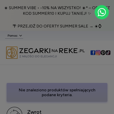
☀️ SUMMER VIBE • -10% NA WSZYSTKO! ☀️* – ODBIERZ
KOD SUMMER10 I KUPUJ TANIEJ! ✨
🌴 PRZEJDŹ DO OFERTY SUMMER SALE → ☀️⌚️
Pomoc
Nie znaleziono produktów spełniających
podane kryteria.
Zwrot