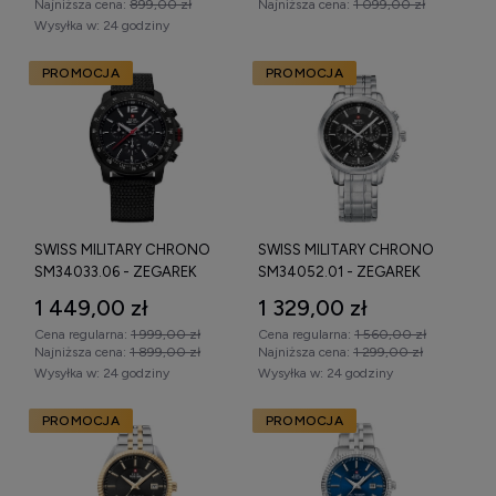
Najniższa cena:
899,00 zł
Najniższa cena:
1 099,00 zł
najlepiej dopasowany do swoich oczekiwań.
Wysyłka w:
24 godziny
PROMOCJA
PROMOCJA
SWISS MILITARY CHRONO
SWISS MILITARY CHRONO
SM34033.06 - ZEGAREK
SM34052.01 - ZEGAREK
1 449,00 zł
1 329,00 zł
Cena regularna:
1 999,00 zł
Cena regularna:
1 560,00 zł
Najniższa cena:
1 899,00 zł
Najniższa cena:
1 299,00 zł
Wysyłka w:
24 godziny
Wysyłka w:
24 godziny
PROMOCJA
PROMOCJA