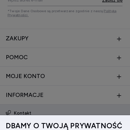
Zapisz się
*Twoje Dane Osobowe są przetwarzane zgodnie z naszą
Polityką
Prywatności.
ZAKUPY
POMOC
MOJE KONTO
INFORMACJE
Kontakt
obsluga@zegarkinareke.pl
DBAMY O TWOJĄ PRYWATNOŚĆ
573 560 761