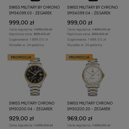
Oryginalny zegarek Swiss Military by
SWISS MILITARY BY CHRONO
SWISS MILITARY BY CHRONO
SM34099.03 - ZEGAREK
SM34099.04 - ZEGAREK
Chrono – na co zwrócić uwagę?
999,00 zł
999,00 zł
Wybierając
oryginalny zegarek Swiss Military by Chrono
,
Cena regularna:
1 599,00 zł
Cena regularna:
1 499,00 zł
warto zwrócić uwagę na:
Najniższa cena:
899,00 zł
Najniższa cena:
899,00 zł
Sugerowana:
1 699,00 zł
Sugerowana:
1 699,00 zł
oznaczenie Swiss Made na tarczy,
Wysyłka w:
24 godziny
Wysyłka w:
24 godziny
poziom wodoszczelności (100 m lub 200 m),
PROMOCJA
PROMOCJA
obecność szkła szafirowego,
funkcję chronografu,
średnicę koperty (najczęściej 42–45 mm),
rodzaj bransolety lub paska.
Marka oferuje szwajcarską precyzję, solidne wykonanie i
SWISS MILITARY CHRONO
SWISS MILITARY CHRONO
funkcjonalność w konkurencyjnej relacji jakości do ceny.
SM30200.04 - ZEGAREK
SM30200.20 - ZEGAREK
929,00 zł
969,00 zł
Sprawdź dostępne
zegarki Swiss Military by Chrono
Cena regularna:
1 099,00 zł
Cena regularna:
1 299,00 zł
męskie
, porównaj parametry techniczne i wybierz model