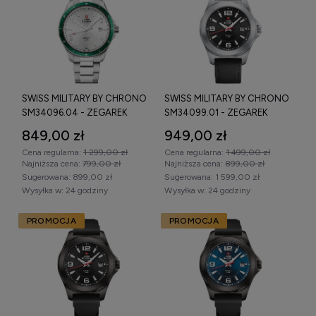
koperta ze stali nierdzewnej wysokiej jakości,
zakręcana koronka (wybrane modele),
jednokierunkowy bezel (modele sportowe),
wodoszczelność 10 ATM (100 m) lub 20 ATM (200 m).
SWISS MILITARY BY CHRONO
SWISS MILITARY BY CHRONO
SM34096.04 - ZEGAREK
SM34099.01 - ZEGAREK
Model
Swiss Military by Chrono 200 m chronograf
to
jedna z najczęściej wyszukiwanych konfiguracji – oferuje
849,00 zł
949,00 zł
wysoką wodoszczelność, solidną kopertę (42–45 mm) oraz
Cena regularna:
1 299,00 zł
Cena regularna:
1 499,00 zł
sportowy, taktyczny charakter.
Najniższa cena:
799,00 zł
Najniższa cena:
899,00 zł
Sugerowana:
899,00 zł
Sugerowana:
1 599,00 zł
Zegarki Swiss Military by Chrono
Wysyłka w:
24 godziny
Wysyłka w:
24 godziny
męskie – popularne frazy
PROMOCJA
PROMOCJA
Zegarki Swiss Military by Chrono męskie
należą do
segmentu sportowych zegarków Swiss Made w średnim i
wyższym przedziale cenowym.
Modele te często wybierane są przez osoby poszukujące
zegarka o militarnej stylistyce i wysokiej odporności na wodę.