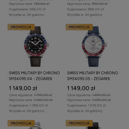
dopasowany do aktywnego stylu życia.
Najniższa cena:
729,00 zł
Najniższa cena:
799,00 zł
Sugerowana:
966,00 zł
Sugerowana:
999,00 zł
Wysyłka w:
24 godziny
Wysyłka w:
24 godziny
PROMOCJA
PROMOCJA
Zegarek Swiss Military by Chrono Swiss
Made – specyfikacja techniczna
Zegarki Swiss Military by Chrono Swiss Made
produkowane są zgodnie z rygorystycznymi normami
szwajcarskiego zegarmistrzostwa. Marka wykorzystuje
precyzyjne mechanizmy kwarcowe oraz solidne komponenty
SWISS MILITARY BY CHRONO
SWISS MILITARY BY CHRONO
zwiększające trwałość zegarka.
SM34095.04 - ZEGAREK
SM34095.05 - ZEGAREK
W zależności od modelu dostępne są:
1 149,00 zł
1 149,00 zł
Cena regularna:
1 739,00 zł
Cena regularna:
1 699,00 zł
mechanizm kwarcowy Swiss Made,
Najniższa cena:
1 099,00 zł
Najniższa cena:
1 099,00 zł
Sugerowana:
1 399,00 zł
Sugerowana:
1 576,00 zł
funkcja chronografu,
Wysyłka w:
24 godziny
Wysyłka w:
24 godziny
datownik (dzień miesiąca),
PROMOCJA
PROMOCJA
szkło szafirowe odporne na zarysowania,