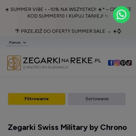
☀️ SUMMER VIBE • -10% NA WSZYSTKO! ☀️* – ODBIERZ
KOD SUMMER10 I KUPUJ TANIEJ! ✨
🌴 PRZEJDŹ DO OFERTY SUMMER SALE → ☀️⌚️
Pomoc
Filtrowanie
Sortowanie
Zegarki Swiss Military by Chrono