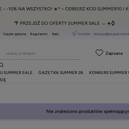
E • -10% NA WSZYSTKO! ☀️* – ODBIERZ KOD SUMMER10 I K
🌴 PRZEJDŹ DO OFERTY SUMMER SALE → ☀️⌚️
Kontakt
obsluga@zegarkinarek
Częste pytania
Regulamin
Raty
J SUMMER SALE
GAZETKA SUMMER 26
KONKURS SUMMER 
SIĘ
Nie znaleziono produktów spełniającyc