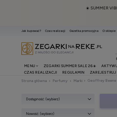
☀️ SUMMER VIB
Jak kupować?
Czas realizacji
Gazetka promocyjna
O sklepie
MENU
ZEGARKI SUMMER SALE 26☀️
AKTYWU
CZAS REALIZACJI
REGULAMIN
ZAREJESTRUJ 
Geoffrey Beene
Strona główna
Perfumy
Marki
Dostępność: (wybierz)
Nowość: (wybierz)