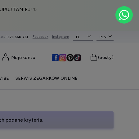
UPUJ TANIEJ! ✨
e.pl
Facebook
Instagram
PL
573 560 761
Moje konto
(pusty)
VIBE
SERWIS ZEGARKÓW ONLINE
h podane kryteria.