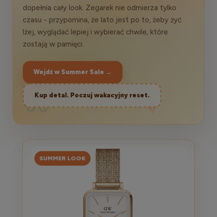
dopełnia cały look. Zegarek nie odmierza tylko
czasu - przypomina, że lato jest po to, żeby żyć
lżej, wyglądać lepiej i wybierać chwile, które
zostają w pamięci.
Wejdź w Summer Sale →
Kup detal. Poczuj wakacyjny reset.
〰
✦
SUMMER LOOK