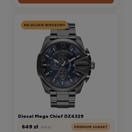
NA DŁUGIE WIECZORY
Diesel Mega Chief DZ4329
649 zł
519 zł
PREMIUM SUNSET