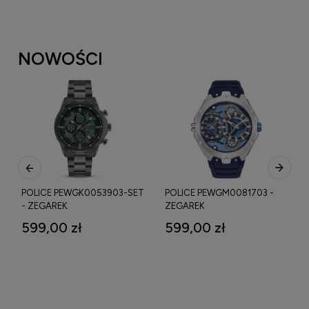
NOWOŚCI
E PEWGK0053903-SET
POLICE PEWGM0081703 -
POLICE PE
AREK
ZEGAREK
ZEGAREK
00 zł
599,00 zł
669,00 