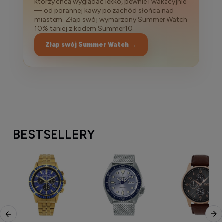
którzy chcą wyglądać lekko, pewnie i wakacyjnie
— od porannej kawy po zachód słońca nad
miastem. Złap swój wymarzony Summer Watch
10% taniej z kodem Summer10
Złap swój Summer Watch →
BESTSELLERY