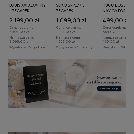
SEIKO SRPE77K1 -
HUGO BOSS
ZEPPELIN 8468M
ZEGAREK
NAVIGATOR
ATLANTIK GMT -
1513496 - ZEGAREK
ZEGAREK
1 099,00 zł
499,00 zł
1 749,00 zł
Cena regularna:
Cena regularna:
Cena regularna:
1 229,00 zł
689,00 zł
2 109,00 zł
Najniższa cena:
Najniższa cena:
Najniższa cena:
1 229,00 zł
469,00 zł
1 699,00 zł
Wysyłka w:
24 godziny
Wysyłka w:
24 godziny
Wysyłka w:
24 godz