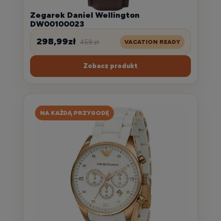
Zegarek Daniel Wellington
DW00100023
298,99zł
459 zł
VACATION READY
Zobacz produkt
NA KAŻDĄ PRZYGODĘ