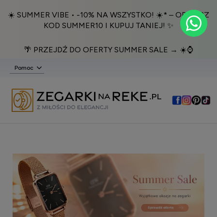
☀️ SUMMER VIBE • -10% NA WSZYSTKO! ☀️* – ODBIERZ
KOD SUMMER10 I KUPUJ TANIEJ! ✨
🌴 PRZEJDŹ DO OFERTY SUMMER SALE → ☀️⌚️
Pomoc