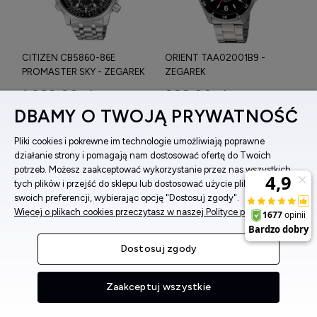
CITIZEN CB5860-86E
ORIENT TAA02001B9 -
PROMASTER SKY - ZEGAREK
ZEGAREK
1 989,00 zł
999,00 zł
DBAMY O TWOJĄ PRYWATNOŚĆ
Cena regularna:
2 129,00 zł
Cena regularna:
1 069,00 zł
Najniższa cena:
2 279,00 zł
Najniższa cena:
949,00 zł
Sugerowana:
2 549,00 zł
Wysyłka w:
24 godziny
Pliki cookies i pokrewne im technologie umożliwiają poprawne
Wysyłka w:
24 godziny
działanie strony i pomagają nam dostosować ofertę do Twoich
potrzeb. Możesz zaakceptować wykorzystanie przez nas wszystkich
PROMOCJA
tych plików i przejść do sklepu lub dostosować użycie plików do
swoich preferencji, wybierając opcję "Dostosuj zgody".
Więcej o plikach cookies przeczytasz w naszej Polityce prywatności.
Dostosuj zgody
Zaakceptuj wszystkie
ORIENT TAC08004D0 -
ATLANTIC 53680.41.93 -
MENU
SZUKAJ
MOJE KONTO
KOSZYK
ZEGAREK
ZEGAREK